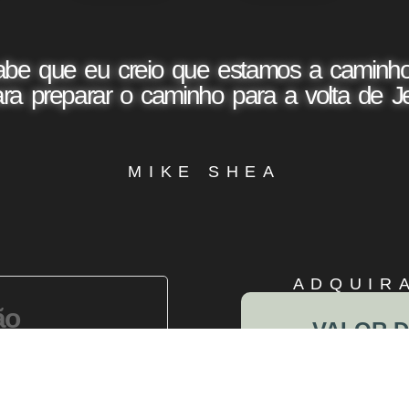
e que eu creio que estamos a caminho
ara preparar o caminho para a volta de J
MIKE SHEA
ADQUIR
ão
VALOR D
“INSCRIÇÕES
o somente por este
CONSEGUIU
BUSQUE O 