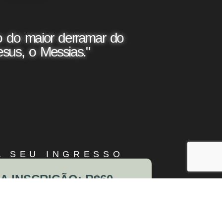
 do maior derramar do
esus, o Messias."
A SEU INGRESSO
A INSCRIÇÃO: R$60
 ENCERRADAS. SE VOCÊ NÃO
 SE INSCREVER A TEMPO,
CHECK-IN PRESENCIAL.”