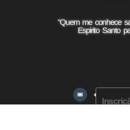
"Quem me conhece sab
Espirito Santo p
Inscriç
Inscriçã
website